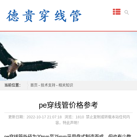
网
站
首
页
关
于
我
当前位置：
首页
-
技术支持
-
相关知识
们
pe穿线管价格参考
产
更新日期：2022-10-17 21:07:18
浏览：1810
禁止复制或转载本站任何内
容，特此声明！
品
中
pe穿线管外径为20mm至75mm采用盘式制造而成，但也有少数