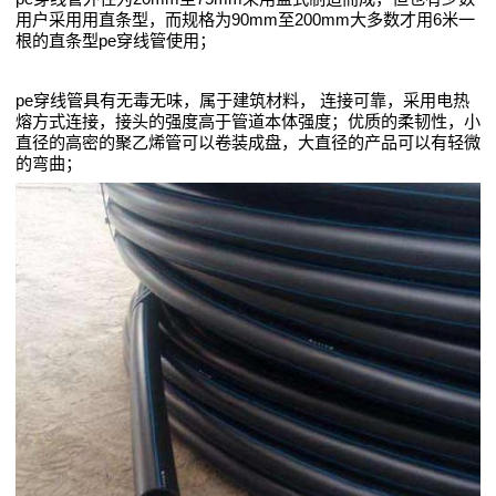
用户采用用直条型，而规格为90mm至200mm大多数才用6米一
根的直条型pe穿线管使用；
心
技
pe穿线管具有无毒无味，属于建筑材料， 连接可靠，采用电热
熔方式连接，接头的强度高于管道本体强度；优质的柔韧性，小
术
直径的高密的聚乙烯管可以卷装成盘，大直径的产品可以有轻微
的弯曲；
支
持
生
产
车
间
资