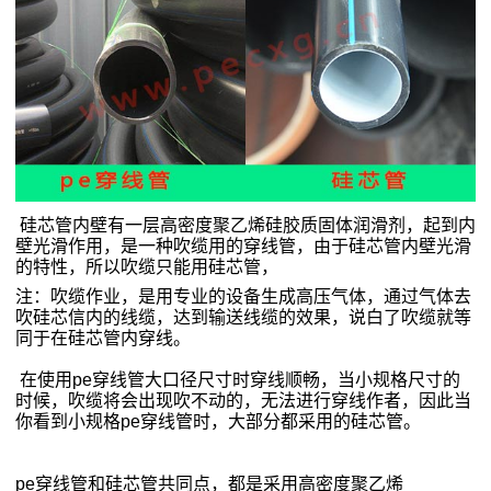
心
技
术
支
硅芯管内壁有一层高密度聚乙烯硅胶质固体润滑剂，起到内
持
壁光滑作用，
是一种吹缆用的穿线管，由于硅芯管内壁光滑
的特性，所以吹缆只能用硅芯管，
生
注：吹缆作业，是用专业的设备生成高压气体，通过气体去
吹硅芯信内的线缆，达到输送线缆的效果，说白了吹缆就等
产
同于在硅芯管内穿线。
车
在使用pe穿线管大口径尺寸时穿线顺畅，当小规格尺寸的
时候，吹缆将会出现吹不动的，无法进行穿线作者，因此当
间
你看到小规格pe穿线管时，大部分都采用的硅芯管。
资
pe穿线管和硅芯管共同点，都是采用高密度聚乙烯