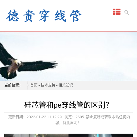
网
站
首
页
关
于
我
当前位置：
首页
-
技术支持
-
相关知识
们
硅芯管和pe穿线管的区别？
产
更新日期：2022-01-22 11:12:29
浏览：2605
禁止复制或转载本站任何内
容，特此声明！
品
中